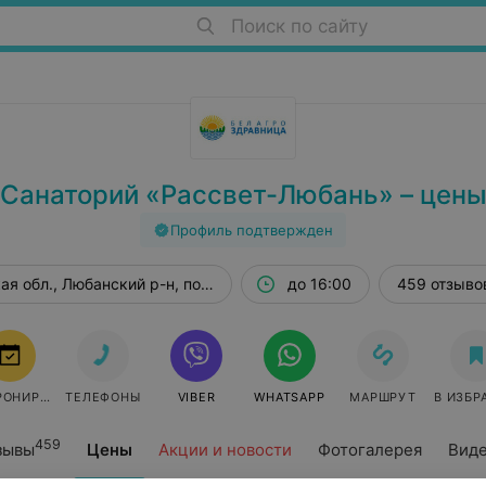
Поиск по сайту
Санаторий «Рассвет-Любань» – цен
Профиль подтвержден
ая обл., Любанский р-н, пос. Осовецкий
до 16:00
459 отзыво
РОНИРОВАТЬ
ТЕЛЕФОНЫ
VIBER
WHATSAPP
МАРШРУТ
В ИЗБР
459
зывы
Цены
Акции и новости
Фотогалерея
Вид