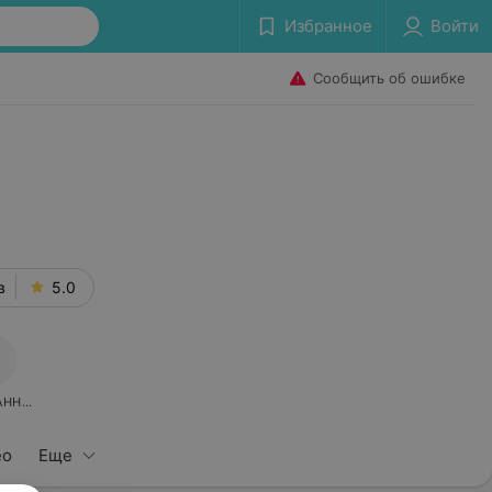
Избранное
Войти
Сообщить об ошибке
ы
в
5.0
АННОЕ
ео
Еще