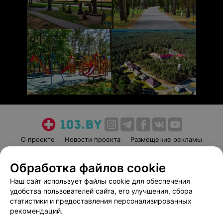
О проекте
Новости проекта
Размещение рекламы
Медицинский маркетинг
Публичный договор
Обработка файлов cookie
Пользовательское соглашение
Способы оплаты
Наш сайт использует файлы cookie для обеспечения
Вакансии
Партнеры
удобства пользователей сайта, его улучшения, сбора
Написать руководителю 103.by
статистики и предоставления персонализированных
Написать в поддержку
рекомендаций.