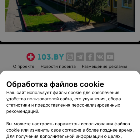
О проекте
Новости проекта
Размещение рекламы
Медицинский маркетинг
Публичный договор
Обработка файлов cookie
Пользовательское соглашение
Способы оплаты
Наш сайт использует файлы cookie для обеспечения
Вакансии
Партнеры
удобства пользователей сайта, его улучшения, сбора
Написать руководителю 103.by
статистики и предоставления персонализированных
Написать в поддержку
рекомендаций.
Персональные настройки cookie
Вы можете настроить параметры использования файлов
Обработка персональных данных
cookie или изменить свое согласие в более позднее время.
Для получения дополнительной информации о целях,